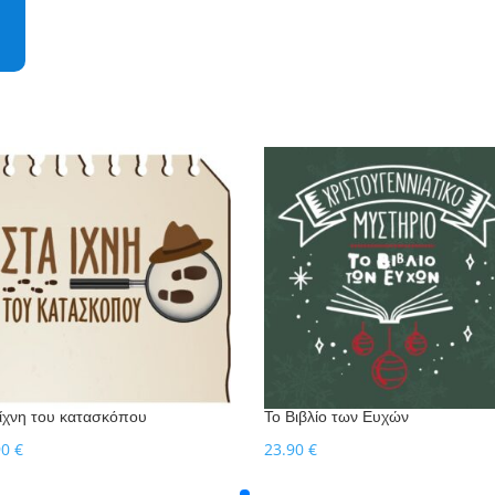
 ίχνη του κατασκόπου
Το Βιβλίο των Ευχών
90
€
23.90
€