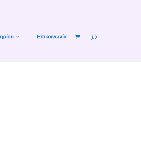
ηρίου
Επικοινωνία