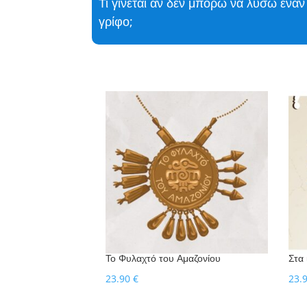
Τι γίνεται αν δεν μπορώ να λύσω έναν
γρίφο;
Το Φυλαχτό του Αμαζονίου
Στα
23.90
€
23.