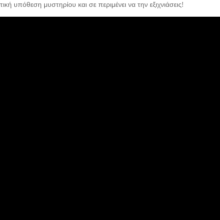
ική υπόθεση μυστηρίου και σε περιμένει να την εξιχνιάσεις!