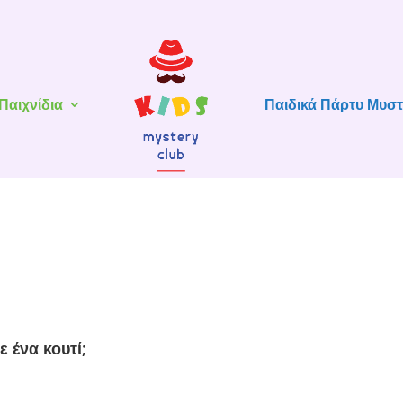
Παιχνίδια
Παιδικά Πάρτυ Μυστ
 ένα κουτί;