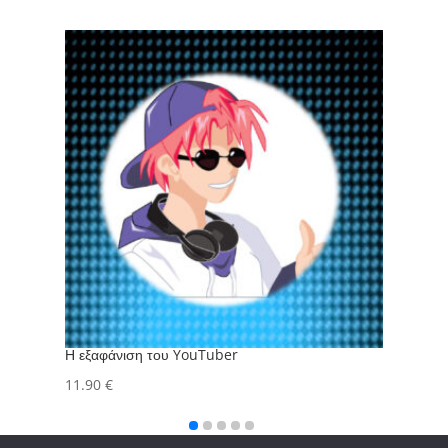
Η εξαφάνιση του YouTuber
Οι σκ
11.90
€
11.9