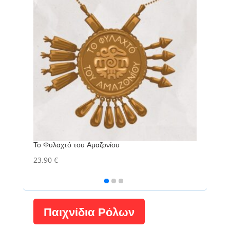
Το Φυλαχτό του Αμαζονίου
Στα ί
23.90
€
23.9
Παιχνίδια Ρόλων