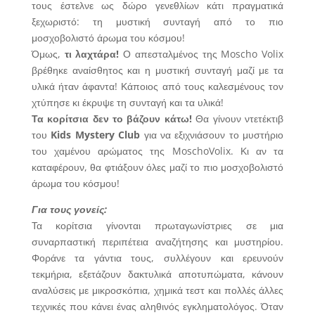
τους έστελνε ως δώρο γενεθλίων κάτι πραγματικά
ξεχωριστό: τη μυστική συνταγή από το πιο
μοσχοβολιστό άρωμα του κόσμου!
Όμως,
τι λαχτάρα!
Ο απεσταλμένος της Moscho Volix
βρέθηκε αναίσθητος και η μυστική συνταγή μαζί με τα
υλικά ήταν άφαντα! Κάποιος από τους καλεσμένους τον
χτύπησε κι έκρυψε τη συνταγή και τα υλικά!
Τα κορίτσια δεν το βάζουν κάτω!
Θα γίνουν ντετέκτιβ
του
Kids Mystery Club
για να εξιχνιάσουν το μυστήριο
του χαμένου αρώματος της MoschoVolix. Κι αν τα
καταφέρουν, θα φτιάξουν όλες μαζί το πιο μοσχοβολιστό
άρωμα του κόσμου!
Για τους γονείς:
Τα κορίτσια γίνονται πρωταγωνίστριες σε μια
συναρπαστική περιπέτεια αναζήτησης και μυστηρίου.
Φοράνε τα γάντια τους, συλλέγουν και ερευνούν
τεκμήρια, εξετάζουν δακτυλικά αποτυπώματα, κάνουν
αναλύσεις με μικροσκόπια, χημικά τεστ και πολλές άλλες
τεχνικές που κάνει ένας αληθινός εγκληματολόγος. Όταν