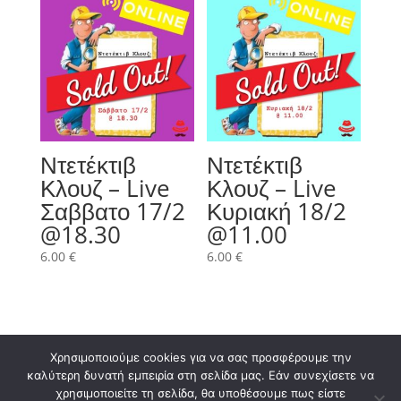
Ντετέκτιβ
Ντετέκτιβ
Κλουζ – Live
Κλουζ – Live
Σαββατο 17/2
Κυριακή 18/2
@18.30
@11.00
6.00
€
6.00
€
Χρησιμοποιούμε cookies για να σας προσφέρουμε την
καλύτερη δυνατή εμπειρία στη σελίδα μας. Εάν συνεχίσετε να
χρησιμοποιείτε τη σελίδα, θα υποθέσουμε πως είστε