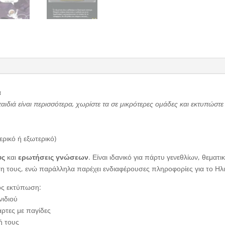
ά
παιδιά είναι περισσότερα, χωρίστε τα σε μικρότερες ομάδες και εκτυπώστ
ρικό ή εξωτερικό)
υς
και
ερωτήσεις γνώσεων
. Είναι ιδανικό για πάρτυ γενεθλίων, θεμα
ση τους, ενώ παράλληλα παρέχει ενδιαφέρουσες πληροφορίες για το Ηλ
ρος εκτύπωση:
νιδιού
άρτες με παγίδες
ή τους