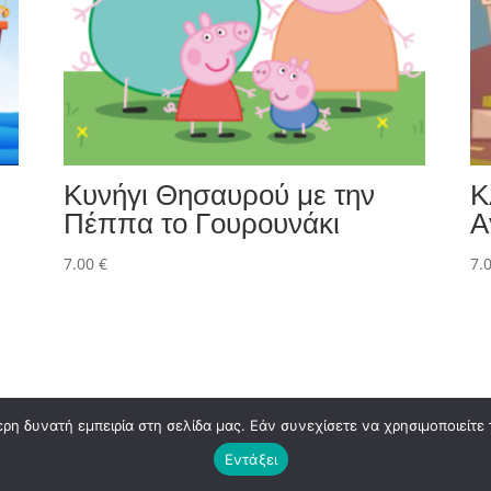
Κυνήγι Θησαυρού με την
Κ
Πέππα το Γουρουνάκι
Α
7.00
€
7.
η δυνατή εμπειρία στη σελίδα μας. Εάν συνεχίσετε να χρησιμοποιείτε 
Εντάξει
Λογαριασμός