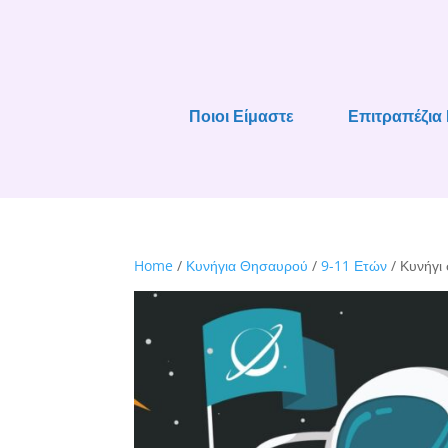
Ποιοι Είμαστε
Επιτραπέζια 
Home
/
Κυνήγια Θησαυρού
/
9-11 Ετών
/ Κυνήγι