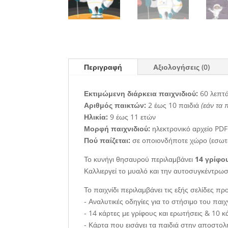
Περιγραφή
Αξιολογήσεις (0)
Εκτιμώμενη διάρκεια παιχνιδιού:
60 λεπτ
Αριθμός παικτών:
2 έως 10 παιδιά
(εάν τα 
Ηλικία:
9 έως 11 ετών
Μορφή παιχνιδιού:
ηλεκτρονικό αρχείο PDF
Πού παίζεται:
σε οποιονδήποτε χώρο (εσωτε
Το κυνήγι θησαυρού περιλαμβάνει
14 γρίφο
Καλλιεργεί το μυαλό και την αυτοσυγκέντρω
Το παιχνίδι περιλαμβάνει τις εξής σελίδες π
- Αναλυτικές οδηγίες για το στήσιμο του παιχ
- 14 κάρτες με γρίφους και ερωτήσεις & 10 κ
- Κάρτα που εισάγει τα παιδιά στην αποστολ