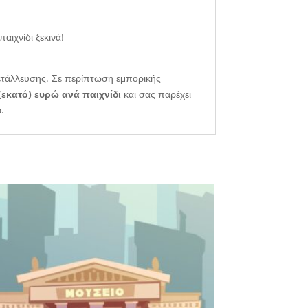
αιχνίδι ξεκινά!
ετάλλευσης. Σε περίπτωση εμπορικής
(εκατό) ευρώ ανά παιχνίδι
και σας παρέχει
.