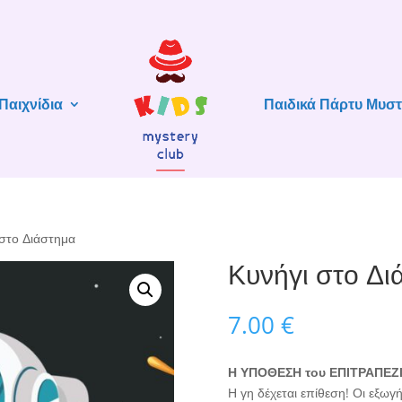
Παιχνίδια
Παιδικά Πάρτυ Μυστ
 στο Διάστημα
Κυνήγι στο Δι
7.00
€
Η ΥΠΟΘΕΣΗ του ΕΠΙΤΡΑΠΕΖΙΟ
Η γη δέχεται επίθεση! Οι εξωγή