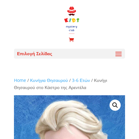
Επιλογή Σελίδας
Home
/
Κυνήγια Θησαυρού
/
3-6 Ετών
/ Κυνήγι
Θησαυρού στο Κάστρο της Αρεντέλα