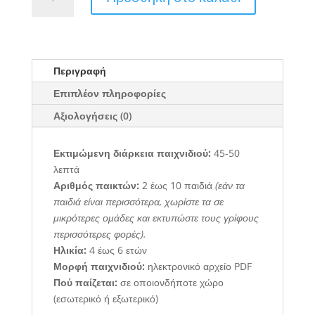
Θησαυρού
στο
Κάστρο
της
Αρεντέλα
Περιγραφή
ποσότητα
Επιπλέον πληροφορίες
Αξιολογήσεις (0)
Εκτιμώμενη διάρκεια παιχνιδιού:
45-50
λεπτά
Αριθμός παικτών:
2 έως 10 παιδιά
(εάν τα
παιδιά είναι περισσότερα, χωρίστε τα σε
μικρότερες ομάδες και εκτυπώστε τους γρίφους
περισσότερες φορές).
Ηλικία:
4 έως 6 ετών
Μορφή παιχνιδιού:
ηλεκτρονικό αρχείο PDF
Πού παίζεται:
σε οποιονδήποτε χώρο
(εσωτερικό ή εξωτερικό)