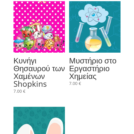
Κυνήγι
Μυστήριο στο
Θησαυρού των
Εργαστήριο
Χαμένων
Χημείας
Shopkins
7.00
€
7.00
€