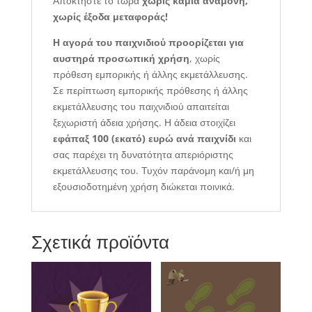
Αποκτήστε το τώρα
χωρίς καμία αναμονή,
χωρίς έξοδα μεταφοράς!
Η αγορά του παιχνιδιού προορίζεται για
αυστηρά προσωπική χρήση
, χωρίς
πρόθεση εμπορικής ή άλλης εκμετάλλευσης.
Σε περίπτωση εμπορικής πρόθεσης ή άλλης
εκμετάλλευσης του παιχνιδιού απαιτείται
ξεχωριστή άδεια χρήσης. Η άδεια στοιχίζει
εφάπαξ 100 (εκατό) ευρώ ανά παιχνίδι
και
σας παρέχει τη δυνατότητα απεριόριστης
εκμετάλλευσης του. Τυχόν παράνομη και/ή μη
εξουσιοδοτημένη χρήση διώκεται ποινικά.
Σχετικά προϊόντα