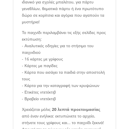
ιδανικό για σχολές μπαλέτου, για πάρτυ
γενεθλίων, θεματικά πάρτυ ή ένα πρωτότυπο
δώρο σε κορίτσια και αγόρια που αγαπούν τα
μυστήρια!
Το παιχνίδι περιλαμβάνει τις εξής σελίδες προς
εκτύπωση:
- Αναλυτικές οδηγίες για το στήσιμο του
παιχνιδιού
- 16 κάρτες με γρίφους
- Κάρτες με παγίδες
- Κάρτα που εισάγει τα παιδιά στην αποστολή
τους
- Κάρτα για την καταγραφή των κρυψώνων
- Ετικέτες ντετέκτιβ
- Βραβείο ντετέκτιβ
Χρειάζεται μόλις
20 λεπτά προετοιμασίας
από έναν ενήλικα: εκτυπώνετε το αρχείο,
στήνετε τους γρίφους και... το παιχνίδι ξεκινά!