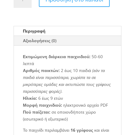
στη
Σχολή
Μπαλέτου
ποσότητα
Περιγραφή
Αξιολογήσεις (0)
Εκτιμώμενη διάρκεια παιχνιδιού:
50-60
λεπτά
Αριθμός παικτών:
2 έως 10 παιδιά
(εάν τα
παιδιά είναι περισσότερα, χωρίστε τα σε
μικρότερες ομάδες και εκτυπώστε τους γρίφους
περισσότερες φορές).
Ηλικία:
6 έως 9 ετών
Μορφή παιχνιδιού:
ηλεκτρονικό αρχείο PDF
Πού παίζεται:
σε οποιονδήποτε χώρο
(εσωτερικό ή εξωτερικό)
Το παιχνίδι περιλαμβάνει
16 γρίφους
και είναι