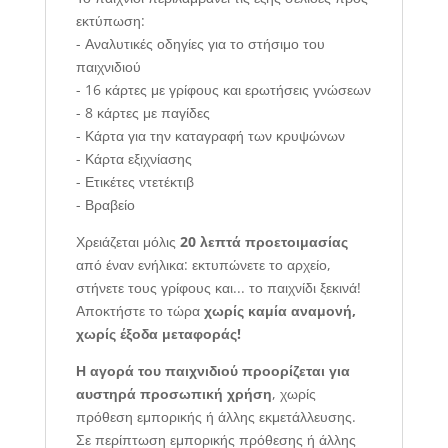
εκτύπωση:
- Αναλυτικές οδηγίες για το στήσιμο του
παιχνιδιού
- 16 κάρτες με γρίφους και ερωτήσεις γνώσεων
- 8 κάρτες με παγίδες
- Κάρτα για την καταγραφή των κρυψώνων
- Κάρτα εξιχνίασης
- Ετικέτες ντετέκτιβ
- Βραβείο
Χρειάζεται μόλις
20 λεπτά προετοιμασίας
από έναν ενήλικα: εκτυπώνετε το αρχείο,
στήνετε τους γρίφους και... το παιχνίδι ξεκινά!
Αποκτήστε το τώρα
χωρίς καμία αναμονή,
χωρίς έξοδα μεταφοράς!
Η αγορά του παιχνιδιού προορίζεται για
αυστηρά προσωπική χρήση
, χωρίς
πρόθεση εμπορικής ή άλλης εκμετάλλευσης.
Σε περίπτωση εμπορικής πρόθεσης ή άλλης