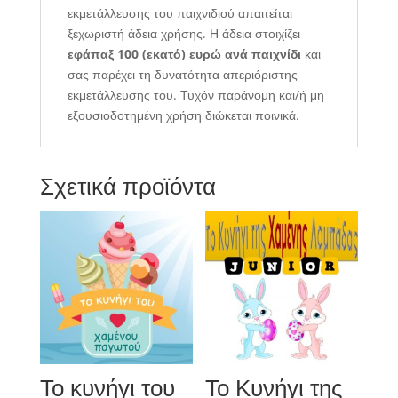
εκμετάλλευσης του παιχνιδιού απαιτείται
ξεχωριστή άδεια χρήσης. Η άδεια στοιχίζει
εφάπαξ 100 (εκατό) ευρώ ανά παιχνίδι
και
σας παρέχει τη δυνατότητα απεριόριστης
εκμετάλλευσης του. Τυχόν παράνομη και/ή μη
εξουσιοδοτημένη χρήση διώκεται ποινικά.
Σχετικά προϊόντα
Το κυνήγι του
Το Κυνήγι της