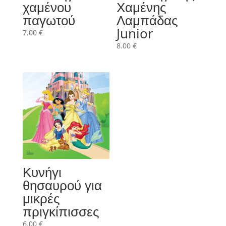
χαμένου
Χαμένης
παγωτού
Λαμπάδας
Junior
7.00
€
8.00
€
Κυνήγι
θησαυρού για
μικρές
πριγκίπισσες
6.00
€