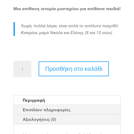
Μια απίθανη ιστορία μυστηρίου για απίθανα παιδιά!
Χωρίς πολλά λόγια, είναι απλά το απόλυτο παιχνίδι!
Κατερίνα, μαμά Νικόλα και Ελένης (8 και 10 ετών)
Υπόθεση:
Προσθήκη στο καλάθι
Μυθικά
Τέρατα
ποσότητα
Περιγραφή
Επιπλέον πληροφορίες
Αξιολογήσεις (0)